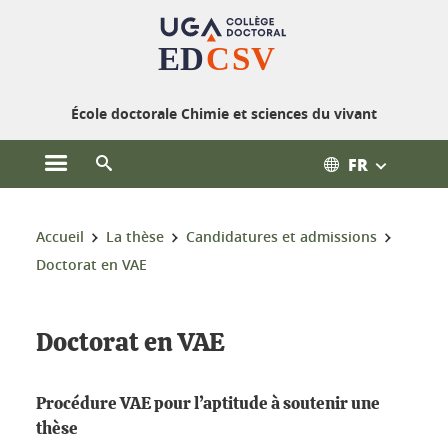
Gestion des cookies
École doctorale Chimie et sciences du vivant
FR
Ouvrir le menu principal
Ouvrir le moteur de recherche
Vous êtes ici :
Accueil
La thèse
Candidatures et admissions
Doctorat en VAE
Doctorat en VAE
Procédure VAE pour l’aptitude à soutenir une
thèse