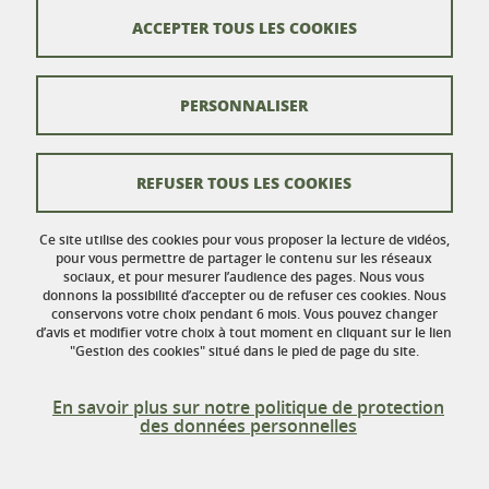
Bureau 116
ACCEPTER TOUS LES COOKIES
110 rue de la Chimie
Domaine Universitaire
38402 Saint-Martin-d'Hères
France
PERSONNALISER
Contacts
REFUSER TOUS LES COOKIES
Crédits
Ce site utilise des cookies pour vous proposer la lecture de vidéos,
Mentions légales
pour vous permettre de partager le contenu sur les réseaux
sociaux, et pour mesurer l’audience des pages. Nous vous
donnons la possibilité d’accepter ou de refuser ces cookies. Nous
Données personnelles
conservons votre choix pendant 6 mois. Vous pouvez changer
d’avis et modifier votre choix à tout moment en cliquant sur le lien
Gestion des cookies
"Gestion des cookies" situé dans le pied de page du site.
Accessibilité : non conforme
En savoir plus sur notre politique de protection
des données personnelles