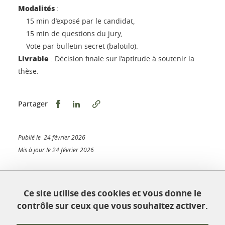
Modalités
:
15 min d’exposé par le candidat,
15 min de questions du jury,
Vote par bulletin secret (balotilo).
Livrable
: Décision finale sur l’aptitude à soutenir la
thèse.
Partager sur Facebook
Partager sur LinkedIn
Partager
Publié le 24 février 2026
Mis à jour le 24 février 2026
Ce site utilise des cookies et vous donne le
École doctorale Chimie et sciences du vivant
contrôle sur ceux que vous souhaitez activer.
Université Grenoble Alpes
Maison Jean Kuntzmann