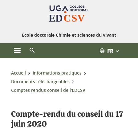
Gestion des cookies
École doctorale Chimie et sciences du vivant
FR
Ouvrir le menu principal
Ouvrir le moteur de recherche
Vous êtes ici :
Accueil
Informations pratiques
Documents téléchargeables
Comptes rendus conseil de l'EDCSV
Compte-rendu du conseil du 17
juin 2020