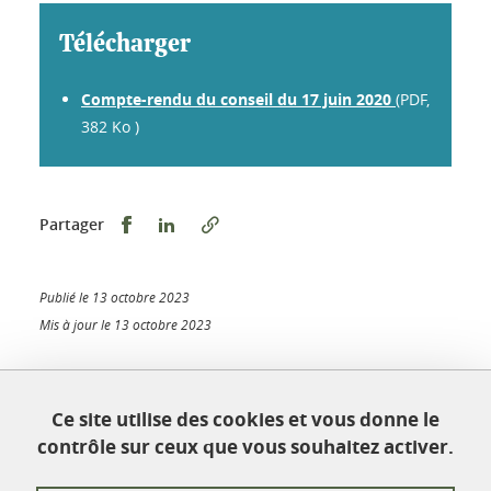
Télécharger
Compte-rendu du conseil du 17 juin 2020
(PDF,
382 Ko )
Partager sur Facebook
Partager sur LinkedIn
Partager
Publié le 13 octobre 2023
Mis à jour le 13 octobre 2023
Ce site utilise des cookies et vous donne le
École doctorale Chimie et sciences du vivant
contrôle sur ceux que vous souhaitez activer.
Université Grenoble Alpes
Maison Jean Kuntzmann