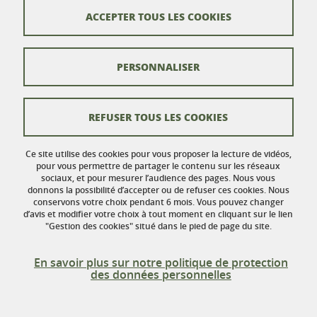
Bureau 116
ACCEPTER TOUS LES COOKIES
110 rue de la Chimie
Domaine Universitaire
38402 Saint-Martin-d'Hères
France
PERSONNALISER
Contacts
REFUSER TOUS LES COOKIES
Crédits
Ce site utilise des cookies pour vous proposer la lecture de vidéos,
Mentions légales
pour vous permettre de partager le contenu sur les réseaux
sociaux, et pour mesurer l’audience des pages. Nous vous
donnons la possibilité d’accepter ou de refuser ces cookies. Nous
Données personnelles
conservons votre choix pendant 6 mois. Vous pouvez changer
d’avis et modifier votre choix à tout moment en cliquant sur le lien
Gestion des cookies
"Gestion des cookies" situé dans le pied de page du site.
Accessibilité : non conforme
En savoir plus sur notre politique de protection
des données personnelles