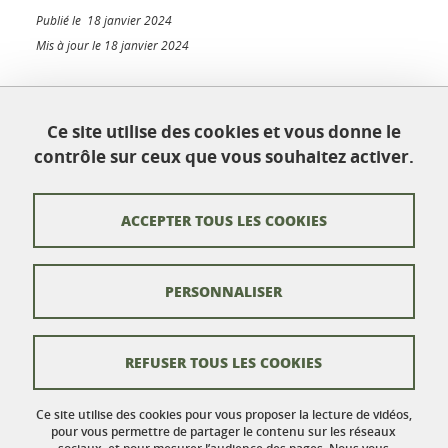
Publié le 18 janvier 2024
Mis à jour le 18 janvier 2024
Ce site utilise des cookies et vous donne le
École doctorale Chimie et sciences du vivant
contrôle sur ceux que vous souhaitez activer.
Université Grenoble Alpes
Maison Jean Kuntzmann
Bureau 116
ACCEPTER TOUS LES COOKIES
110 rue de la Chimie
Domaine Universitaire
38402 Saint-Martin-d'Hères
France
PERSONNALISER
Contacts
REFUSER TOUS LES COOKIES
Crédits
Ce site utilise des cookies pour vous proposer la lecture de vidéos,
Mentions légales
pour vous permettre de partager le contenu sur les réseaux