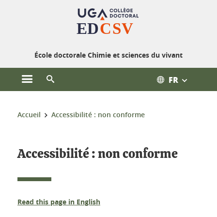
Gestion des cookies
École doctorale Chimie et sciences du vivant
FR
Ouvrir le menu principal
Ouvrir le moteur de recherche
Vous êtes ici :
Accueil
Accessibilité : non conforme
Accessibilité : non conforme
Read this page in English